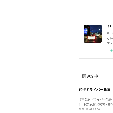
ａ
昼 
んか
下さ
関連記事
代行ドライバー急募
増車に付ドライバー急募
4：30迄の間相談可・
2022.12.07 09:04