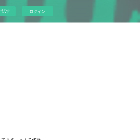
ぐ試す
ログイン
してます。ａｉ７代行