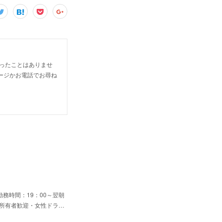
困ったことはありませ
ージかお電話でお尋ね
務時間：19：00～翌朝
許所有者歓迎・女性ドラ…