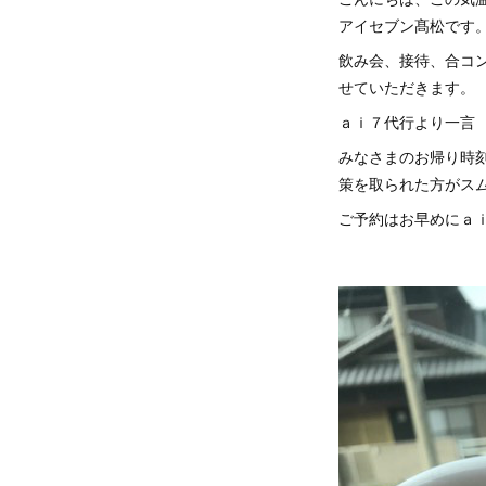
アイセブン髙松です。
飲み会、接待、合コ
せていただきます。
ａｉ７代行より一言
みなさまのお帰り時刻
策を取られた方がス
ご予約はお早めにａ