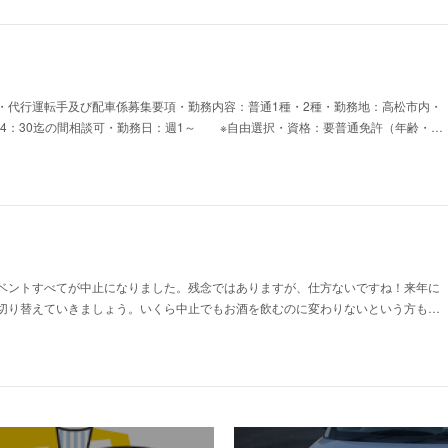
・代行運転手及び配車係募集要項・勤務内容：普通1種・2種・勤務地：高松市内・
翌朝4：30迄の間相談可・勤務日：週1～ ※自由選択・資格：要普通免許（年齢・…
ベントすべてが中止になりました。残念ではありますが、仕方ないですね！来年に
切り替えていきましょう。いくら中止でもお酒を飲むのに変わりないという方も…